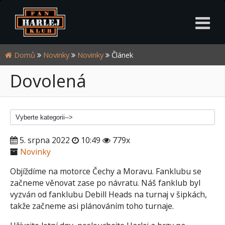
Domů
Novinky
Novinky
Článek
Dovolená
5. srpna 2022
10:49
779x
Novinky
Objíždíme na motorce Čechy a Moravu. Fanklubu se
začneme věnovat zase po návratu. Náš fanklub byl
vyzván od fanklubu Debill Heads na turnaj v šipkách,
takže začneme asi plánováním toho turnaje.