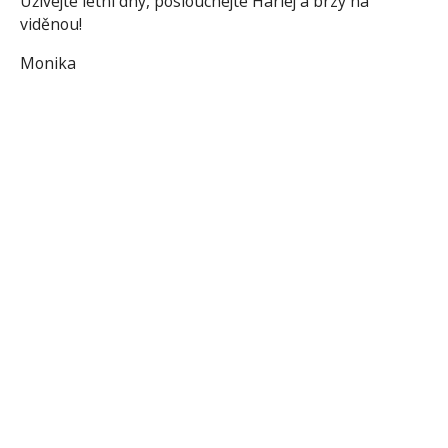
Užívejte letní dny, poslouchejte Harlej a brzy na
viděnou!
Monika